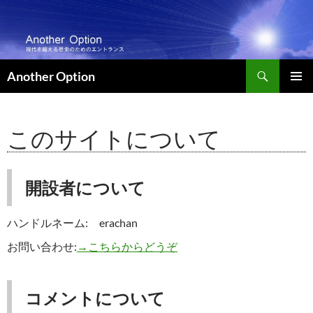
コ
ン
テ
ン
検
ツ
Another Option
索
へ
メインメ
ス
ニュー
キ
このサイトについて
ッ
プ
開設者について
ハンドルネーム: erachan
お問い合わせ:
→こちらからどうぞ
コメントについて