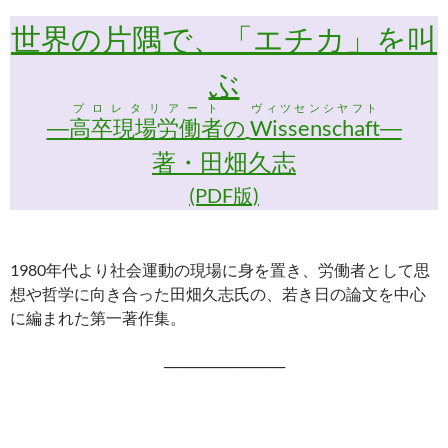
世界の片隅で、「エチカ」を叫
ぶ
プロレタリアート
ヴィツセンシヤフト
―
高卒現場労働者
の
Wissenschaft
―
著・田畑久志
(PDF版)
1980年代より社会運動の現場に身を置き、労働者として思
想や哲学に向き合った田畑久志氏の、若き日の論文を中心
に編まれた第一著作集。
───────────