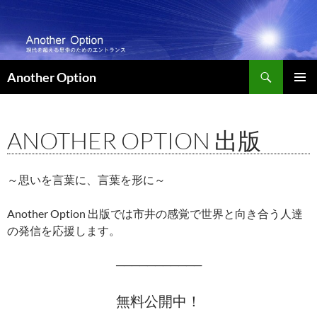
コ
ン
テ
ン
検
ツ
Another Option
索
へ
メインメ
ス
ニュー
キ
ANOTHER OPTION 出版
ッ
プ
～思いを言葉に、言葉を形に～
Another Option 出版では市井の感覚で世界と向き合う人達
の発信を応援します。
───────────
無料公開中！