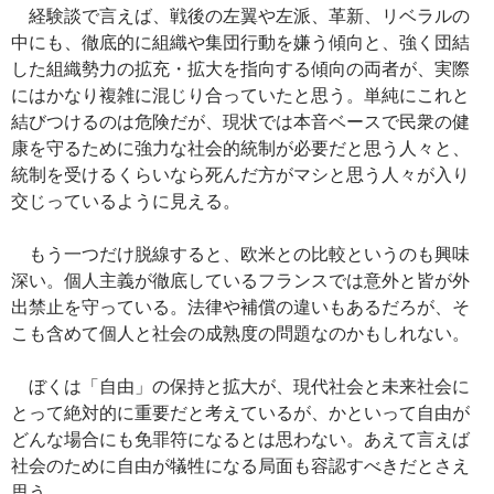
経験談で言えば、戦後の左翼や左派、革新、リベラルの
中にも、徹底的に組織や集団行動を嫌う傾向と、強く団結
した組織勢力の拡充・拡大を指向する傾向の両者が、実際
にはかなり複雑に混じり合っていたと思う。単純にこれと
結びつけるのは危険だが、現状では本音ベースで民衆の健
康を守るために強力な社会的統制が必要だと思う人々と、
統制を受けるくらいなら死んだ方がマシと思う人々が入り
交じっているように見える。
もう一つだけ脱線すると、欧米との比較というのも興味
深い。個人主義が徹底しているフランスでは意外と皆が外
出禁止を守っている。法律や補償の違いもあるだろが、そ
こも含めて個人と社会の成熟度の問題なのかもしれない。
ぼくは「自由」の保持と拡大が、現代社会と未来社会に
とって絶対的に重要だと考えているが、かといって自由が
どんな場合にも免罪符になるとは思わない。あえて言えば
社会のために自由が犠牲になる局面も容認すべきだとさえ
思う。