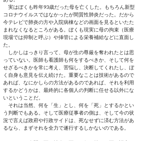
実はぼくも昨年93歳だった母を亡くした。もちろん新型
コロナウイルスではなかったが間質性肺炎だった。だから
今テレビで肺炎の方や入院病棟などの画面を見るといたた
まれなくなるところがある。ぼくも現実に母の拘束（医療
現場では抑制と呼ぶ）や挿管による栄養補給などに直面し
た。
しかしはっきり言って、母が生の尊厳を奪われたとは思
っていない。医師も看護師も何をするべきか、そして何を
せざるべきかを常に考え、苦悩し、決断してくれたし、ぼ
く自身も意見を伝え続けた。重要なことは技術があるので
あれば、なにかしらの方法があるのであれば、それを利用
するかどうかは、最終的に各個人の判断に任せる以外にな
いということだ。
それは当然、何を「生」とし、何を「死」とするかとい
う判断でもある。そして医療従事者の側は、そして今の状
況で言えば政府や行政サイドは、死なせずに済む方法があ
るなら、まずそれを全力で遂行するしかないのである。