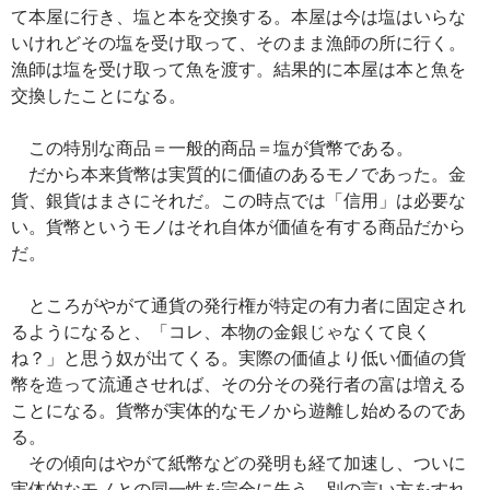
て本屋に行き、塩と本を交換する。本屋は今は塩はいらな
いけれどその塩を受け取って、そのまま漁師の所に行く。
漁師は塩を受け取って魚を渡す。結果的に本屋は本と魚を
交換したことになる。
この特別な商品＝一般的商品＝塩が貨幣である。
だから本来貨幣は実質的に価値のあるモノであった。金
貨、銀貨はまさにそれだ。この時点では「信用」は必要な
い。貨幣というモノはそれ自体が価値を有する商品だから
だ。
ところがやがて通貨の発行権が特定の有力者に固定され
るようになると、「コレ、本物の金銀じゃなくて良く
ね？」と思う奴が出てくる。実際の価値より低い価値の貨
幣を造って流通させれば、その分その発行者の富は増える
ことになる。貨幣が実体的なモノから遊離し始めるのであ
る。
その傾向はやがて紙幣などの発明も経て加速し、ついに
実体的なモノとの同一性を完全に失う。別の言い方をすれ