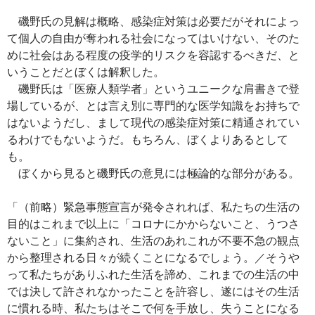
磯野氏の見解は概略、感染症対策は必要だがそれによっ
て個人の自由が奪われる社会になってはいけない、そのた
めに社会はある程度の疫学的リスクを容認するべきだ、と
いうことだとぼくは解釈した。
磯野氏は「医療人類学者」というユニークな肩書きで登
場しているが、とは言え別に専門的な医学知識をお持ちで
はないようだし、まして現代の感染症対策に精通されてい
るわけでもないようだ。もちろん、ぼくよりあるとして
も。
ぼくから見ると磯野氏の意見には極論的な部分がある。
「（前略）緊急事態宣言が発令されれば、私たちの生活の
目的はこれまで以上に「コロナにかからないこと、うつさ
ないこと」に集約され、生活のあれこれが不要不急の観点
から整理される日々が続くことになるでしょう。／そうや
って私たちがありふれた生活を諦め、これまでの生活の中
では決して許されなかったことを許容し、遂にはその生活
に慣れる時、私たちはそこで何を手放し、失うことになる