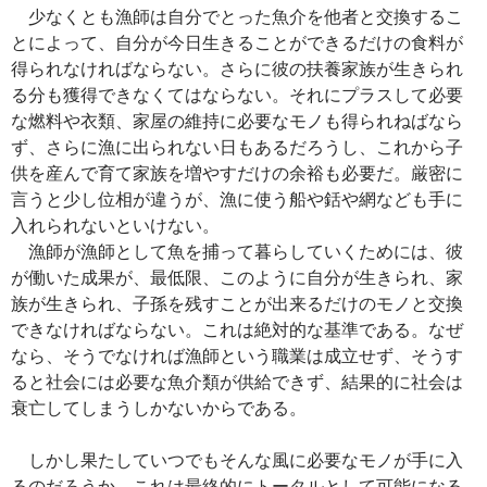
少なくとも漁師は自分でとった魚介を他者と交換するこ
とによって、自分が今日生きることができるだけの食料が
得られなければならない。さらに彼の扶養家族が生きられ
る分も獲得できなくてはならない。それにプラスして必要
な燃料や衣類、家屋の維持に必要なモノも得られねばなら
ず、さらに漁に出られない日もあるだろうし、これから子
供を産んで育て家族を増やすだけの余裕も必要だ。厳密に
言うと少し位相が違うが、漁に使う船や銛や網なども手に
入れられないといけない。
漁師が漁師として魚を捕って暮らしていくためには、彼
が働いた成果が、最低限、このように自分が生きられ、家
族が生きられ、子孫を残すことが出来るだけのモノと交換
できなければならない。これは絶対的な基準である。なぜ
なら、そうでなければ漁師という職業は成立せず、そうす
ると社会には必要な魚介類が供給できず、結果的に社会は
衰亡してしまうしかないからである。
しかし果たしていつでもそんな風に必要なモノが手に入
るのだろうか。これは最終的にトータルとして可能になる