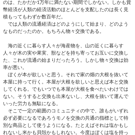
のは、たかだか1万年に満たない期間でしかない。しかも貨
幣経済が人類の経済活動のほとんどを支配したのは長く見
積もってもわずか数百年だ。
では人類の流通経済はどのようにして始まり、どのよう
なものだったのか。もちろん物々交換である。
海の近くに暮らす人々が海産物を、山の近くに暮らす
人々が木の実や果実、獣などを持ち寄ってお互いに交換し
た、これが流通の始まりだったろう。しかし物々交換は効
率が悪い。
ぼくが本が欲しいと思う。それで家の畑の大根を抜いて
本屋に持って行く。本屋が大根を欲しいと思えば本と交換
してくれる。でもいつでも本屋が大根を食べたいわけでは
ない。そうすると交換も出来ないし、大根を抜いて運んで
いった労力も無駄になる。
そこで一定の範囲のコミュニティの中で、誰もがいずれ
必ず必要になるであろうモノを交換の共通の指標として特
別な商品として使うようになる。たとえばそれは塩かもし
れないし米かも貝殻かもしれない。今度はぼくは塩を持っ