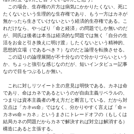
この場合、生存権の片方は病気にかかりたくない、死に
たくないという生理的な生存権であり、もう一方はカネが
無かったら生きていけないという経済的生存権である。こ
れだけなら、やっぱり「命と経済」の問題でしか無いのだ
が、同氏は後者は本当は経済的な問題では無く「自分の生
活をお金と引き換えに明け渡」したくないという精神的、
思想的立場（であるべき？）なのだと論理を転換させる。
この辺りの論理展開が不十分なので分かりづらいという
か、ちょっと強引な感じなのだが、短いインタビュー記事
なので目をつぶるしか無い。
これに対しリツイート主の意見は明快である。カネは命
であり、命はカネであるというのが自由主義リベラルの、
つまりは資本主義者の考え方だと断言している。だから対
立点は「カネvs命」ではなく、分かりやすく言えば「命＝
カネvs命＝カネ」というまさにトレードオフの（もしくは
結局カネの問題だからカネで解決すれば対立は解消する）
構造にあると主張する。