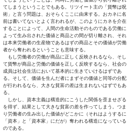
てしまうということでもある。リツイート主の「貨幣は呪
術」と言う問題は、おそらくここに由来する。おカネに名
前は書いてないとよく言われるが、このようにカネを介在
することによって、人間の生命活動そのものである労働に
よって生み出された価値と商品との間が切り離され、それ
は本来労働者の生産物であるはずの商品とその価値が労働
者から奪われるということも意味する。
もし労働者の労働が商品に正しく反映されるなら、そし
て貨幣が商品と労働の価値を正しく反映するなら、社会の
成員は社会生活において基本的に生きていけるはずであ
る。そして、価値を生んだ者にまずその価値と同等の分配
が行われるなら、大きな貧富の差は生まれないはずでもあ
る。
しかし、資本主義は構造的にこうした関係を歪ませざる
を得ず、結果として大きな貧富の差を作ってしまう。つま
り労働者の生み出した価値がどこかに（それはようするに
「資本」と「資本家」にだが）奪われる構造になっている
のである。