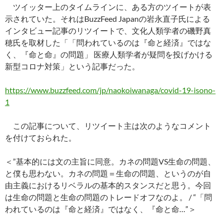
ツイッター上のタイムラインに、ある方のツイートが表
示されていた。それはBuzzFeed Japanの岩永直子氏による
インタビュー記事のリツイートで、文化人類学者の磯野真
穂氏を取材した「「問われているのは『命と経済』ではな
く、『命と命』の問題」 医療人類学者が疑問を投げかける
新型コロナ対策」という記事だった。
https://www.buzzfeed.com/jp/naokoiwanaga/covid-19-isono-
1
この記事について、リツイート主は次のようなコメント
を付けておられた。
＜”基本的には文の主旨に同意。カネの問題VS生命の問題、
と僕も思わない。カネの問題＝生命の問題、というのが自
由主義におけるリベラルの基本的スタンスだと思う。今回
は生命の問題と生命の問題のトレードオフなのよ。 / “「問
われているのは『命と経済』ではなく、『命と命…”＞