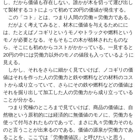
し、だから価値も存在しない。誰かが木を切って運び出し
て製材するコトによって初めて20円の価値が発生する。
この「コト」とは、つまり人間の労働＝労働力である。
だがよく考えてみると、材木に価値を与えるためにに
は、たとえばノコギリというモノやトラックや燃料という
モノが必要となる。そもそもこの木が植林されたものな
ら、そこにも初めからコストがかかっている。一見すると
20円の中には労働力以外のモノの値段も入っているように
見える。
しかし、それをさらに細かく見ていけば、ノコギリの価
値はそれを作った人の労働力と鉄や燃料などの材料のコス
トから成り立っていて、さらにその鉄や燃料などの価値は
それを掘り出して加工した人の労働力から成り立っている
ことが分かる。
つまり究極のところまで見ていけば、商品の価値は、自
然物という原初的には経済的に無価値のモノに、労働力を
使って付与されたものであって、まさに丸々労働力そのも
のと言うことが出来るのである。価値の源泉が労働力であ
ることを、ここでは「労働価値説」と呼びたいと思う。