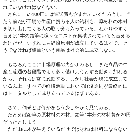
れていなければならない。
さらにこの100円には運送費も含まれているだろうし、当
たり前だが工場で生産に携わる人の給料も、原材料の木材
を切り出してくる人の取り分も入っている。わかりやすく
言えば1本の鉛筆に様々なコストが集積されていると言える
わけだが、いずれにも経済原則が成立しているはずで、そ
うでなければ鉛筆という商品は社会的に成立しない。
もちろんここに市場原理の力が加わるし、また商品の生
産と流通の各段階でより多く儲けようとする動きも加わる
から、それらは常に変動する。しかし社会が現に成立して
いる以上、すべての経済活動において経済原則が最終的に
はトータルとして成り立っているはずである。
さて、価値とは何かをもう少し細かく見てみる。
たとえば鉛筆の原材料の木材。鉛筆1本分の材料費が20円
だったとしよう。
ただ山に木が生えているだけではそれは材料にならない