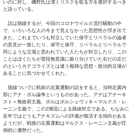
いのに対し、磯野氏は潔くリスクを取る方を選択するべき
と語っている。
話は脱線するが、今回のコロナウイルス流行騒動の中
で、いろいろな人の今まで見えなかった思想性が浮き出て
きた。これまでいつも対立していた保守とリベラルの論者
の意見が一致したり、保守と保守、リベラルとリベラルで
同じような立場と思われていた人たちが対立したり、この
ことはぼくたちが普段無意識に振り分けていた右だの左だ
のというカテゴライズとは違う複雑な思想・政治的立場が
あることに気づかせてくれた。
脱線ついでに戦前の左翼運動の話をすると、当時左翼内
部にアナ・ボル論争というものがあった。アナはアナーキ
スト＝無政府主義、ボルはボルシェヴィキ＝マルクス・レ
ーニン主義で、この2潮流による路線対立である。ちなみに
近年ではどうもアナキズムへの評価が復活する傾向がある
ようだが、戦後の左翼運動はマルクス・レーニン主義が圧
倒的に優勢だった。