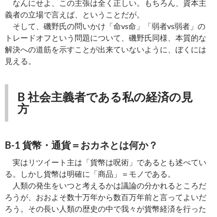
なんにせよ、この主張は全く正しい。もちろん、資本主
義者の立場で言えば、ということだが。
そして、磯野氏の問いかけ「命vs命」「弱者vs弱者」の
トレードオフという問題について、磯野氏同様、本質的な
解決への道筋を示すことが出来ていないように、ぼくには
見える。
B 社会主義者である私の経済の見
方
B-1 貨幣・通貨＝おカネとは何か？
実はリツイート主は「貨幣は呪術」であるとも述べてい
る。しかし貨幣は明確に「商品」＝モノである。
人類の発生をいつと考えるかは議論の分かれるところだ
ろうが、おおよそ数十万年から数百万年前と言ってよいだ
ろう。その長い人類の歴史の中で我々が貨幣経済を行った