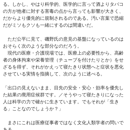
る。しかし、やはり科学的、医学的に言って酒よりタバコ
の方が他者に対する害毒の点から言っても影響が大きく、
だからより優先的に規制されるのである。汚い言葉で恐縮
だがミソもクソも一緒にするのは間違いだ。
ただ公平に見て、磯野氏の意見の基盤になっているのは
おそらく次のような部分なのだろう。
現代の医療・介護現場では、医療上の必要性から、高齢
者の身体拘束や栄養管理（チューブを付けたりとか）をせ
ざるを得ず、それがかえって寝たきり状態へと症状を悪化
させている実情を指摘して、次のように述べる。
「出口の見えないまま、目先の安全・安心・効率を優先し
た結果の廃用症候群です。／そうやって寝たきりになった
人は科学の力で確かに生きています。でもそれが「生き
る」ことなのでしょうか？」
まさにこれは医療従事者ではなく文化人類学者の問いで
ある。