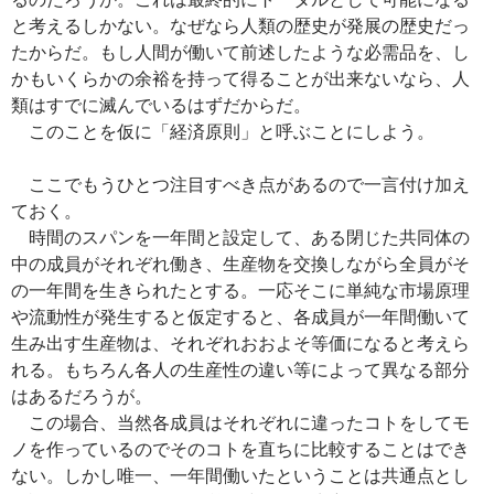
と考えるしかない。なぜなら人類の歴史が発展の歴史だっ
たからだ。もし人間が働いて前述したような必需品を、し
かもいくらかの余裕を持って得ることが出来ないなら、人
類はすでに滅んでいるはずだからだ。
このことを仮に「経済原則」と呼ぶことにしよう。
ここでもうひとつ注目すべき点があるので一言付け加え
ておく。
時間のスパンを一年間と設定して、ある閉じた共同体の
中の成員がそれぞれ働き、生産物を交換しながら全員がそ
の一年間を生きられたとする。一応そこに単純な市場原理
や流動性が発生すると仮定すると、各成員が一年間働いて
生み出す生産物は、それぞれおおよそ等価になると考えら
れる。もちろん各人の生産性の違い等によって異なる部分
はあるだろうが。
この場合、当然各成員はそれぞれに違ったコトをしてモ
ノを作っているのでそのコトを直ちに比較することはでき
ない。しかし唯一、一年間働いたということは共通点とし