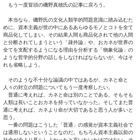
もう一度冒頭の磯野真穂氏の記事に戻ろう。
本当なら、磯野氏の文化人類学的問題意識に踏み込むた
めに、資本主義が世の中にあるあらゆるモノとコトを全て
商品化してしまい、その結果人間も商品化されて他の人間
と分断されてしまうという「疎外論」や、おカネが世界の
全てを支配するようになる理由を分析する「物象化論」の
ような哲学的分野の話しをしなければならないが、今はそ
れも省略しよう。
そのような不十分な論議の中ではあるが、カネと命と
人々の対立の問題についてもう一度考察したい。
普通に考えれば、カネと命は別のことである。そもそも
人類は長いことおカネを持っていなかった。そしてまた普
通に考えれば、カネより命が大切であると思う人が多いと
思う。
一番の問題はこうした「普通」の感覚が資本主義社会で
は通用しないということなのだ。もちろん資本主義以前の
社会が今より暮らしよかったと言いたいわけではない。そ