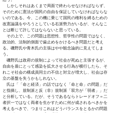
しかしそれはあくまで局面で終わらせなければならず、
そのために憲法が国民の自由を保証していなければならな
いのである。今、この機に乗じて国民の権利を縛るための
改憲論議をやろうとしている右派勢力がいるが、そんなこ
とは断じて許してはならないと思っている。
その上で、この問題は思想性、哲学性の問題ではなく、
政治的、法制的側面で歯止めをかけるべき問題だと考え
る。磯野氏や青木氏の主張はやや観念論的に見えてしま
う。
磯野氏は政府の規制によって社会が死ぬと主張するが、
自由を盾にとって感染を拡大させる行為が横行したら、そ
れこそ社会の構成員同士の不信と対立が増大し、社会は存
立の基盤を失うかもしれない。
氏は「「命と経済」の話ではなく「命と命」の問題」だ
と指摘し、規制派と反（非）規制派「双方が「弱者」」だ
と分析している。だが、そうであるならトレードオフ＝二
者択一ではなく両者を生かすために何が成されるべきかを
考えるべきで、つまりこれはどうバランスをとるかの問題