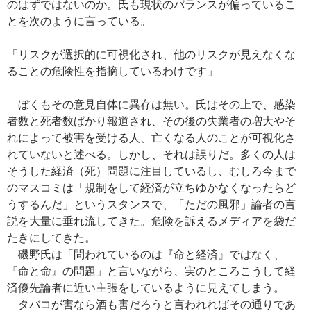
のはずではないのか。氏も現状のバランスが偏っているこ
とを次のように言っている。
「リスクが選択的に可視化され、他のリスクが見えなくな
ることの危険性を指摘しているわけです」
ぼくもその意見自体に異存は無い。氏はその上で、感染
者数と死者数ばかり報道され、その後の失業者の増大やそ
れによって被害を受ける人、亡くなる人のことが可視化さ
れていないと述べる。しかし、それは誤りだ。多くの人は
そうした経済（死）問題に注目しているし、むしろ今まで
のマスコミは「規制をして経済が立ちゆかなくなったらど
うするんだ」というスタンスで、「ただの風邪」論者の言
説を大量に垂れ流してきた。危険を訴えるメディアを袋だ
たきにしてきた。
磯野氏は「問われているのは『命と経済』ではなく、
『命と命』の問題」と言いながら、実のところこうして経
済優先論者に近い主張をしているように見えてしまう。
タバコが害なら酒も害だろうと言われればその通りであ