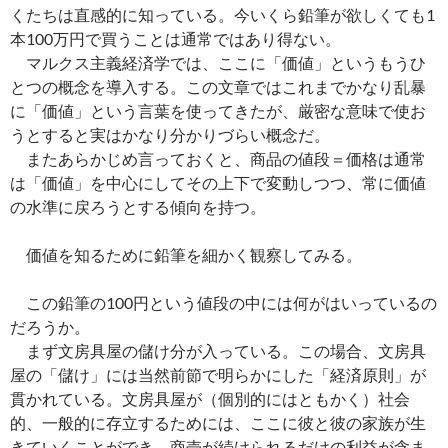
くたちは直感的に知っている。今いくら鉛筆が欲しくても1
本100万円で買うことは通常ではあり得ない。
マルクス主義経済学では、ここに「価値」というもうひ
とつの概念を導入する。この文章ではこれまでかなり乱暴
に「価値」という言葉を使ってきたが、厳密な意味で使お
うとすると実はかなり分かりづらい概念だ。
またあらかじめ言っておくと、商品の値段＝価格は通常
は「価値」を中心にしてその上下で変動しつつ、常に価値
の水準に戻ろうとする傾向を持つ。
価値を知るために鉛筆を細かく観察してみる。
この鉛筆の100円という値段の中には何がはいっているの
だろうか。
まず文房具屋の儲け分が入っている。この場合、文房具
屋の「儲け」には当然前節で明らかにした「経済原則」が
貫かれている。文房具屋が（個別的にはともかく）社会
的、一般的に存立するためには、ここに彼と彼の家族が生
きていくことができ、商売が続けられるだけの利益が含ま