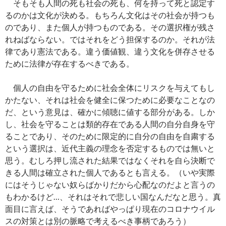
そもそも人間の死も社会の死も、何を持って死と認定す
るのかは文化が決める。もちろん文化はその社会が持つも
のであり、また個人が持つものである。その選択権が残さ
れねばならない。ではそれをどう担保するのか。それが法
律であり憲法である。違う価値観、違う文化を併存させる
ために法律が存在するべきである。
個人の自由を守るために社会全体にリスクを与えてもし
かたない、それは社会を健全に保つために必要なことなの
だ、という意見は、確かに傾聴に値する部分がある。しか
し、社会を守ることは類的存在である人間の自分自身を守
ることであり、そのために限定的に自分の自由を自粛する
という選択は、近代主義の理念を否定するものでは無いと
思う。むしろ押し流された結果ではなくそれを自ら決断で
きる人間は確立された個人であるとも言える。（いや実際
にはそうじゃない奴らばかりだから心配なのだよと言うの
もわかるけど…、それはそれで悲しい国なんだなと思う。真
面目に言えば、そうであればやっぱり現在のコロナウイル
スの対策とは別の脈略で考えるべき事柄であろう）