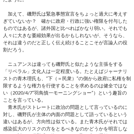
加えて、磯野氏は緊急事態宣言をちょっと過大に考えす
ぎていないか？ 確かに政府・行政に強い権限を付与した
ものではあるが、諸外国と比べればかなり弱い。それでも
人々に大きな萎縮効果が出るかもしれないが、そうなら、
それは違うのだと正しく伝え続けることこそが言論人の役
割だろう。
ニュアンスは違っても磯野氏と似たような主張をする
「リベラル」文化人は一定程度いる。たとえばジャーナリ
ストの青木理氏も、”下（＝民衆）”の側から政府に私権を制
限するような権力を行使することを求めるのは健全ではな
い（2020/4/7″羽鳥慎一モーニングショー”）という趣旨の
ことを言っている。
青木氏がストレートに政治の問題として言っているのに
対し、磯野氏が主体の内面の問題として語っているという
違いはあるが、方向性は似ている。また青木氏がそれでは
感染拡大のリスクの方をとるべきなのかどうかを明言しな