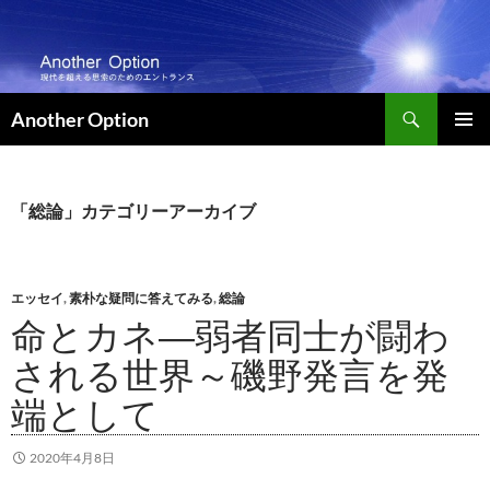
コ
ン
テ
ン
検
ツ
Another Option
索
へ
メインメ
ス
ニュー
キ
「総論」カテゴリーアーカイブ
ッ
プ
エッセイ
,
素朴な疑問に答えてみる
,
総論
命とカネ―弱者同士が闘わ
される世界～磯野発言を発
端として
2020年4月8日