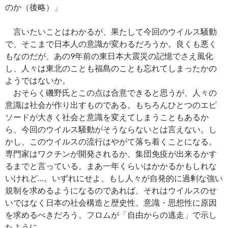
のか（後略）」
言いたいことはわかるが、果たして今回のウイルス騒動
で、そこまで日本人の意識が変わるだろうか。良くも悪く
もなのだが、あの9年前の東日本大震災の記憶でさえ風化
し、人々は東北のことも福島のことも忘れてしまったかの
ようではないか。
おそらく磯野氏とこの点は合意できると思うが、人々の
意識は社会が作り出すものである。もちろんひとつのエピ
ソードが大きく社会と意識を変えてしまうこともあるか
ら、今回のウイルス騒動がそうならないとは言えない。し
かし、このウイルスの流行はやがて落ち着くことになる。
専門家はワクチンが開発されるか、集団免疫が出来るかす
るまでと言っている。まあ一年くらいはかかるかもしれな
いけれど…。いずれにせよ、もし人々が自発的に過剰な強い
規制を求めるようになるのであれば、それはウイルスのせ
いではなく日本の社会構造と歴史性、意識・思想性に原因
を求めるべきだろう。フロムが「自由からの逃走」で示し
たように。