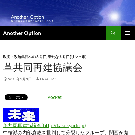
コ
ン
テ
ン
検
ツ
Another Option
索
へ
メインメ
ス
ニュー
キ
政党・政治集団への入り口
,
新たな入り口(リンク集)
ッ
革共同再建協議会
プ
2015年3月3日
ERACHAN
Pocket
革共同再建協議会(http://kakukyodo.jp)
中核派の内部腐敗を批判して分裂したグループ。関西が拠