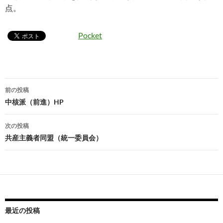
点。
Pocket
投
前の投稿
稿
中核派（前進）HP
ナ
次の投稿
ビ
共産主義者同盟（統一委員会）
ゲ
ー
シ
ョ
最近の投稿